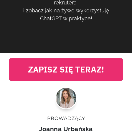
rekrutera
i zobacz jak na żywo wykorzystuję
ChatGPT w praktyce!
ZAPISZ SIĘ TERAZ!
PROWADZĄCY
Joanna Urbańska