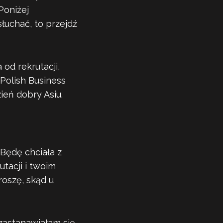
Poniżej
łuchać, to przejdź
 od rekrutacji,
 Polish Business
ień dobry Asiu.
 Będę chciała z
tacji i twoim
oszę, skąd u
zastanawiałam się,