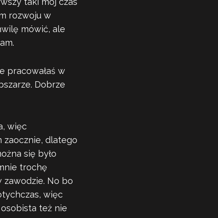
wszy taki mój czas
ym rozwoju w
hwilę mówić, ale
iłam.
ze pracowałaś w
bszarze. Dobrze
a, więc
 zaocznie, dlatego
można się było
mnie trochę
w zawodzie. No bo
otychczas, więc
osobista też nie