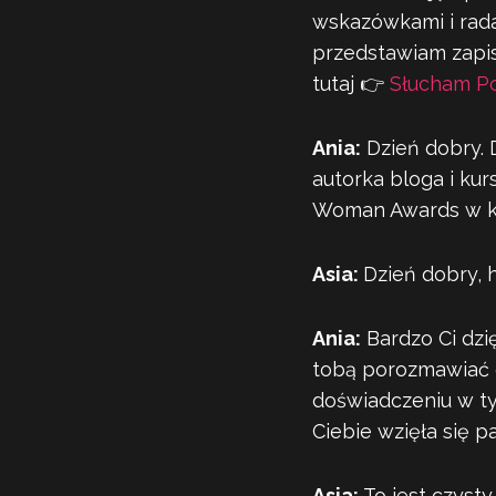
wskazówkami i rada
przedstawiam zapis
tutaj 👉
Słucham P
Ania:
Dzień dobry. D
autorka bloga i kur
Woman Awards w kat
Asia:
Dzień dobry, h
Ania:
Bardzo Ci dzi
tobą porozmawiać o
doświadczeniu w t
Ciebie wzięła się pa
Asia:
To jest czysty