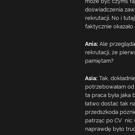
może być czymś faj
doświadczenia zaw
rekrutacji. No i tu
faktycznie okazało s
Ania:
Ale przegląda
rekrutacji, że pie
pamiętam?
Asia:
Tak, dokładnie
potrzebowałam od r
ta praca była jaka 
łatwo dostać tak n
przedszkoda późnie
patrząc po CV nic 
naprawdę było trud