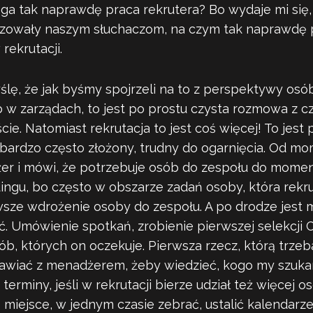
a tak naprawdę praca rekrutera? Bo wydaje mi się
cyzowały naszym słuchaczom, na czym tak naprawdę 
 rekrutacji.
lę, że jak byśmy spojrzeli na to z perspektywy osó
b w zarządach, to jest po prostu czysta rozmowa z c
cie. Natomiast rekrutacja to jest coś więcej! To jest 
t bardzo często złożony, trudny do ogarnięcia. Od m
r i mówi, że potrzebuje osób do zespołu do moment
ngu, bo często w obszarze zadań osoby, która rekrut
wsze wdrożenie osoby do zespołu. A po drodze jest mi
ć. Umówienie spotkań, zrobienie pierwszej selekcji
b, których on oczekuje. Pierwsza rzecz, którą trzeb
awiać z menadżerem, żeby wiedzieć, kogo my szuk
terminy, jeśli w rekrutacji bierze udział też więcej o
 miejsce, w jednym czasie zebrać, ustalić kalendarz