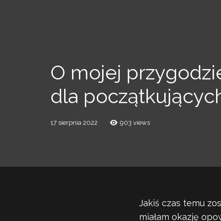
O mojej przygodzie 
dla początkującyc
17 sierpnia 2022
903 views
Jakiś czas temu z
miałam okazję opow