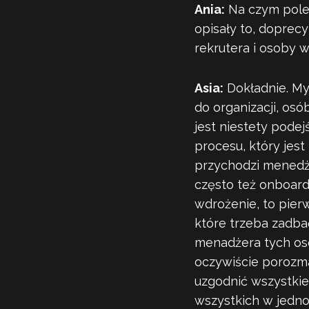
Ania:
Na czym poleg
opisały to, dopre
rekrutera i osoby w
Asia:
Dokładnie. Myś
do organizacji, osó
jest niestety podejś
procesu, który jes
przychodzi menedże
często też onboardi
wdrożenie, to pier
które trzeba zadba
menadżera tych osó
oczywiście porozm
uzgodnić wszystkie 
wszystkich w jedno