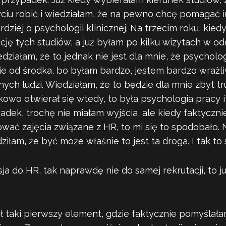
ciu robić i wiedziałam, że na pewno chcę pomagać i
ziej o psychologii klinicznej. Na trzecim roku, kied
ację tych studiów, a już byłam po kilku wizytach w od
działam, że to jednak nie jest dla mnie, że psycholog
ie od środka, bo byłam bardzo, jestem bardzo wrażl
ych ludzi. Wiedziałam, że to będzie dla mnie zbyt tr
kowo otwierał się wtedy, to była psychologia pracy i
adek, trochę nie miałam wyjścia, ale kiedy faktyczn
ować zajęcia związane z HR, to mi się to spodobało.
ziłam, że być może właśnie to jest ta droga. I tak to 
sja do HR, tak naprawdę nie do samej rekrutacji, to j
ył taki pierwszy element, gdzie faktycznie pomyślał