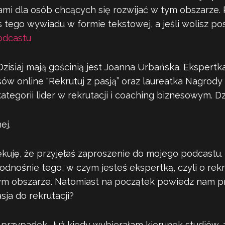
mi dla osób chcących się rozwijać w tym obszarze. 
 tego wywiadu w formie tekstowej, a jeśli wolisz pos
odcastu
zisiaj mają gościnią jest Joanna Urbańska. Ekspertka
sów online “Rekrutuj z pasją” oraz laureatka Nagrody
egorii lider w rekrutacji i coaching biznesowym. Dz
ej.
ękuję, że przyjęłaś zaproszenie do mojego podcastu.
dnośnie tego, w czym jesteś ekspertką, czyli o rekru
ym obszarze. Natomiast na początek powiedz nam pr
sja do rekrutacji?
 przypadek. Już kiedy wybierałam kierunek studiów, 