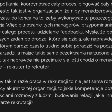
potkania, koordynować cały proces, pingować cały 
sto tak jest w organizacjach, że niby menadżerowi
 czasu do końca na to, żeby wykonywać te poszczeg
cją. Więc pilnowanie tych managerów, przypominanie 
całego procesu, udzielanie feedbacku. Myślę, że p
zych zadań po drodze, które się dzieją, ale naprawdę 
którym bardzo często trudno sobie poradzić na począ
narzędzi, a mając takie same oczekiwania narzucone z
 tak naprawdę nie przejmuje się jeśli chodzi o mena
 – rekruter to rekruter.
w takim razie praca w rekrutacji to nie jest sama r
cy akurat w tej organizacji, to jakie kompetencje po
ściami rozmowy z ludźmi, budowania relacji, jakie i
arze rekrutacji?