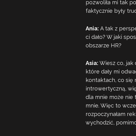
pozwoliła mi tak po
faktycznie były tr
Ania:
A tak z persp
ci dało? W jaki spo
obszarze HR?
Asia:
Wiesz co, jak 
które dały mi odwa
kontaktach, co się 
introwertyczną, wi
dla mnie może nie 
mnie. Więc to wcz
rozpoczynałam rekr
wychodzić, pomimo 