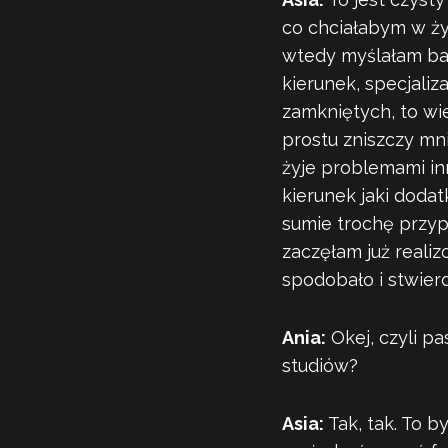
co chciałabym w ży
wtedy myślałam bard
kierunek, specjaliz
zamkniętych, to wie
prostu zniszczy mn
żyje problemami inn
kierunek jaki dodat
sumie trochę przyp
zaczęłam już realiz
spodobało i stwierd
Ania:
Okej, czyli pa
studiów?
Asia:
Tak, tak. To b