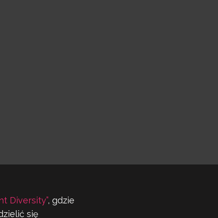
nt Diversity”
, gdzie
zielić się