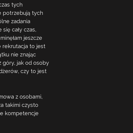
czas tych
e potrzebują tych
ólne zadania
się cały czas,
ominęłam jeszcze
rekrutacja to jest
tku nie znając
 góry, jak od osoby
dżerów, czy to jest
ozmowa z osobami,
za takimi czysto
nne kompetencje