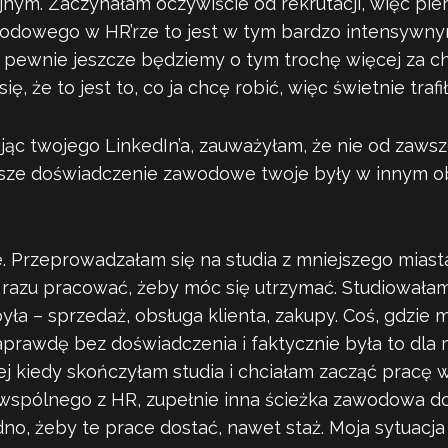
nym. Zaczynałam oczywiście od rekrutacji, więc pier
odowego w HR’rze to jest w tym bardzo intensywn
taj pewnie jeszcze będziemy o tym trochę więcej za c
ię, że to jest to, co ja chcę robić, więc świetnie traf
jąc twojego LinkedIn’a, zauważyłam, że nie od zaws
rwsze doświadczenie zawodowe twoje były w innym o
. Przeprowadzałam się na studia z mniejszego miast
azu pracować, żeby móc się utrzymać. Studiowałam
była – sprzedaż, obsługa klienta, zakupy. Coś, gdzie 
aprawdę bez doświadczenia i faktycznie była to dla 
j kiedy skończyłam studia i chciałam zacząć pracę 
wspólnego z HR, zupełnie inna ścieżka zawodowa d
no, żeby te prace dostać, nawet staż. Moja sytuacja 