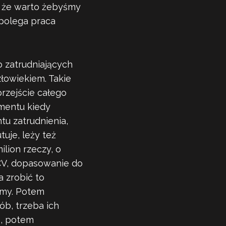
, że warto żebyśmy
polega praca
b zatrudniających
złowiekiem. Takie
przejście całego
omentu kiedy
u zatrudnienia,
uje, leży też
lion rzeczy, o
 CV, dopasowanie do
a zrobić to
amy. Potem
sób, trzeba ich
e, potem