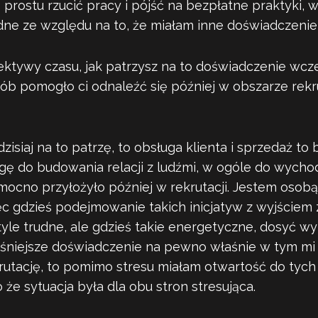
 prostu rzucić pracy i pójść na bezpłatne praktyki, w
udne ze względu na to, że miałam inne doświadczen
ektywy czasu, jak patrzysz na to doświadczenie wcz
sób pomogło ci odnaleźć się później w obszarze rekr
dzisiaj na to patrzę, to obsługa klienta i sprzedaż to
gę do budowania relacji z ludźmi, w ogóle do wycho
mocno przyłożyło później w rekrutacji. Jestem osobą
ęc gdzieś podejmowanie takich inicjatyw z wyjściem 
tyle trudne, ale gdzieś takie energetyczne, dosyć 
eśniejsze doświadczenie na pewno właśnie w tym mi
utację, to pomimo stresu miałam otwartość do tych l
że sytuacja była dla obu stron stresująca.