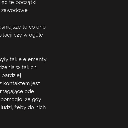
ięc te początki
ie zawodowe.
eśniejsze to co ono
utacji czy w ogóle
 były takie elementy,
dzenia w takich
 bardziej
z kontaktem jest
wymagające ode
 pomogło, że gdy
udzi, żeby do nich