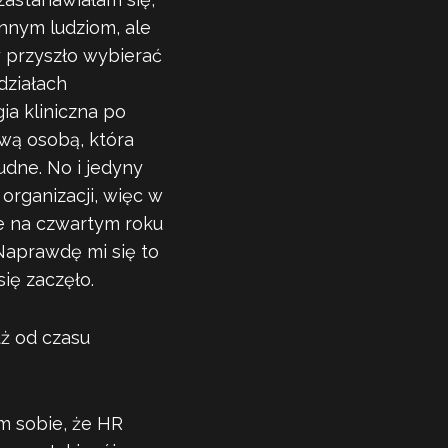
nnym ludziom, ale
y przyszło wybierać
działach
ia kliniczna po
iwą osobą, która
udne. No i jedyny
 organizacji, więc w
ie na czwartym roku
 Naprawdę mi się to
się zaczęło.
uż od czasu
am sobie, że HR